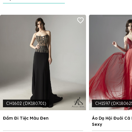
CH1602 (DK180701)
CH1597 (DK180625
Đầm Đi Tiệc Màu Đen
Áo Dạ Hội Đuôi Cá
Sexy