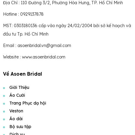
Địa Chỉ : 110 Đường 3/2, Phường Hòa Hưng, TP. Hồ Chí Minh
Hotline : 0929137878
MST: 0303180136 cấp vào ngày 24/02/2004 bởi sở kế hoạch và
đầu tư Tp. Hồ Chí Minh
Email : asoenbridal.vn@gmail.com
Website : www.asoenbridal.com
Về Asoen Bridal
Giới Thiệu
Áo Cưới
Trang Phục dạ hội
Veston
Áo dài
Bộ sưu tập
Dịch vụ