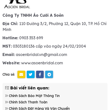
Công Ty TNHH Áo Cưới A Soẻn
Địa Chỉ:
110 Đường 3/2, Phường 12, Quận 10, TP. Hồ Chí
Minh
Hotline:
0903 353 699
MST:
0303180136 cấp vào ngày 24/02/2004
Email:
asoenbridal.vn@gmail.com
Website:
www.asoenbridal.com
Chia sẻ:
Bài viết liên quan:
Chính Sách Bảo Mật Thông Tin
Chính Sách Thanh Toán
Chính Sách Đặt Hàng Và Vận Chuyển