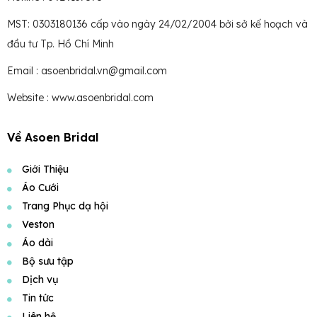
MST: 0303180136 cấp vào ngày 24/02/2004 bởi sở kế hoạch và
đầu tư Tp. Hồ Chí Minh
Email : asoenbridal.vn@gmail.com
Website : www.asoenbridal.com
Về Asoen Bridal
Giới Thiệu
Áo Cưới
Trang Phục dạ hội
Veston
Áo dài
Bộ sưu tập
Dịch vụ
Tin tức
Liên hệ