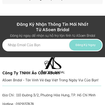
Đăng Ký Nhận Thông Tin Mới Nhất
Từ ASoen Bridal
Đăng ký ngay để nhận sự hỗ trợ tận tình từ ASoen Bridal
Đăng Ký Ngay
Công Ty TNHH Áo Cưới ASoen
ASoen Bridal - Tôn Vinh Vẻ Đẹp Việt Trong Ngày Vui Của Bạn!
Địa Chỉ : 110 Đường 3/2, Phường Hòa Hưng, TP. Hồ Chí Minh
Hotline : 0929137878