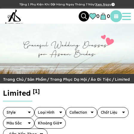
Tặng 1 Phụ Kiện Khi Đặt Hàng Ngay Tháng 7 Này!
Xem Ngay
0
0
/
/
/
/
Trang Chủ
Sản Phẩm
Trang Phục Dạ Hội
Áo Đi Tiệc
Limited
[1]
Limited
Style
Loại Hình
Collection
Chất Liệu
Màu Sắc
Khoảng Giá