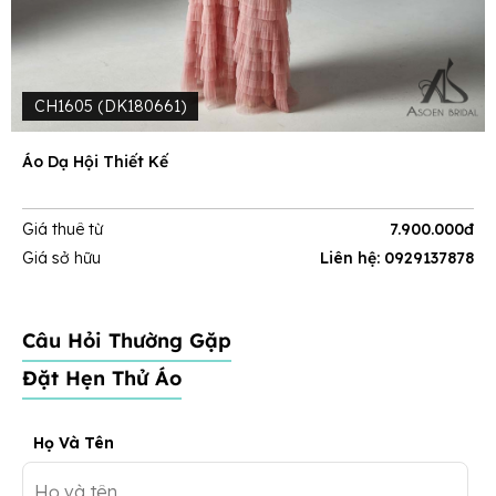
CH1605 (DK180661)
Áo Dạ Hội Thiết Kế
Giá thuê từ
7.900.000đ
Giá sở hữu
Liên hệ: 0929137878
Câu Hỏi Thường Gặp
Đặt Hẹn Thử Áo
Họ Và Tên