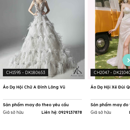
CH1595 - DK180653
CH2047 - DK2104
Áo Dạ Hội Chữ A Đính Lông Vũ
Áo Dạ Hội Xẻ Đùi 
Sản phẩm may đo theo yêu cầu
Sản phẩm may đo 
Giá sở hữu
Liên hệ: 0929137878
Giá sở hữu