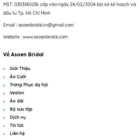
MST: 0303180136 cấp vào ngày 24/02/2004 bởi sở kế hoạch và
đầu tư Tp. Hồ Chí Minh
Email : asoenbridal.vn@gmail.com
Website : www.asoenbridal.com
Về Asoen Bridal
Giới Thiệu
Áo Cưới
Trang Phục dạ hội
Veston
Áo dài
Bộ sưu tập
Dịch vụ
Tin tức
Liên hệ