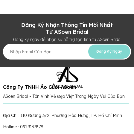
Đăng Ký Nhận Thông Tin Mới Nhất
Từ ASoen Bridal
Đăng ký ngay để nhận sự hỗ trợ tận tình từ ASoen Bridal
Đăng Ký Ngay
Công Ty TNHH Áo Cưới ASoen
ASoen Bridal - Tôn Vinh Vẻ Đẹp Việt Trong Ngày Vui Của Bạn!
Địa Chỉ : 110 Đường 3/2, Phường Hòa Hưng, TP. Hồ Chí Minh
Hotline : 0929137878