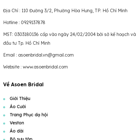
Địa Chỉ : 110 Đường 3/2, Phường Hòa Hưng, TP. Hồ Chí Minh
Hotline : 0929137878
MST: 0303180136 cấp vào ngày 24/02/2004 bởi sở kế hoạch và
đầu tư Tp. Hồ Chí Minh
Email : asoenbridal.vn@gmail.com
Website : www.asoenbridal.com
Về Asoen Bridal
Giới Thiệu
Áo Cưới
Trang Phục dạ hội
Veston
Áo dài
Bộ sưu tập