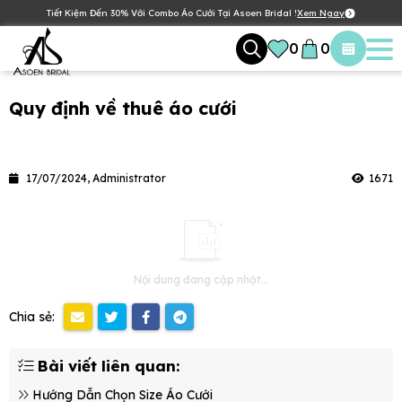
Tiết Kiệm Đến 30% Với Combo Áo Cưới Tại Asoen Bridal !
Xem Ngay
0
0
Quy định về thuê áo cưới
17/07/2024, Administrator
1671
Nội dung đang cập nhật...
Chia sẻ:
Bài viết liên quan:
Hướng Dẫn Chọn Size Áo Cưới