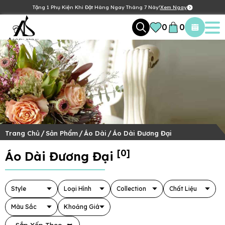
Tặng 1 Phụ Kiện Khi Đặt Hàng Ngay Tháng 7 Này!
Xem Ngay
0
0
/
/
/
Trang Chủ
Sản Phẩm
Áo Dài
Áo Dài Đương Đại
[0]
Áo Dài Đương Đại
Style
Loại Hình
Collection
Chất Liệu
Màu Sắc
Khoảng Giá