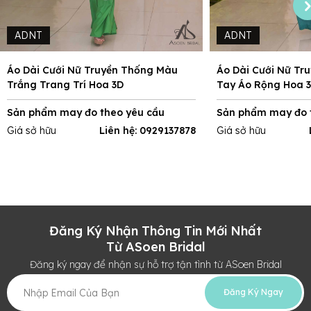
ADNT
ADNT
Áo Dài Cưới Nữ Truyền Thống Màu
Áo Dài Cưới Nữ Tr
Trắng Trang Trí Hoa 3D
Tay Áo Rộng Hoa 
Sản phẩm may đo theo yêu cầu
Sản phẩm may đo 
Giá sở hữu
Liên hệ: 0929137878
Giá sở hữu
Đăng Ký Nhận Thông Tin Mới Nhất
Từ ASoen Bridal
Đăng ký ngay để nhận sự hỗ trợ tận tình từ ASoen Bridal
Đăng Ký Ngay