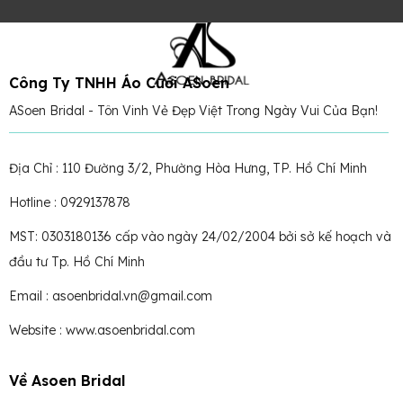
Công Ty TNHH Áo Cưới ASoen
ASoen Bridal - Tôn Vinh Vẻ Đẹp Việt Trong Ngày Vui Của Bạn!
Địa Chỉ : 110 Đường 3/2, Phường Hòa Hưng, TP. Hồ Chí Minh
Hotline : 0929137878
MST: 0303180136 cấp vào ngày 24/02/2004 bởi sở kế hoạch và
đầu tư Tp. Hồ Chí Minh
Email : asoenbridal.vn@gmail.com
Website : www.asoenbridal.com
Về Asoen Bridal