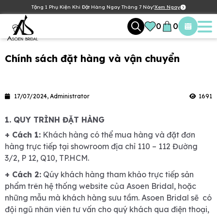
Tặng 1 Phụ Kiện Khi Đặt Hàng Ngay Tháng 7 Này!
Xem Ngay
0
0
Chính sách đặt hàng và vận chuyển
17/07/2024, Administrator
1691
1. QUY TRÌNH ĐẶT HÀNG
+ Cách 1:
Khách hàng có thể mua hàng và đặt đơn
hàng trực tiếp tại showroom địa chỉ 110 – 112 Đường
3/2, P 12, Q10, TP.HCM.
+ Cách 2:
Qúy khách hàng tham khảo trực tiếp sản
phẩm trên hệ thống website của Asoen Bridal, hoặc
những mẫu mà khách hàng sưu tầm. Asoen Bridal sẽ có
đội ngũ nhân viên tư vấn cho quý khách qua điện thoại,