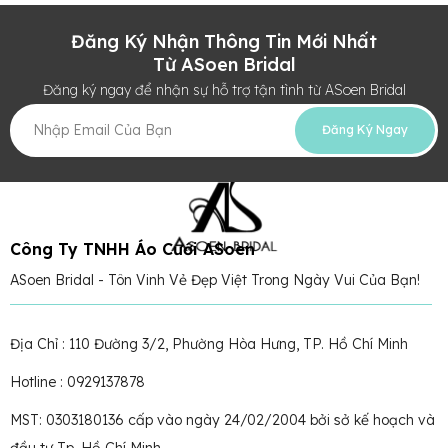
Đăng Ký Nhận Thông Tin Mới Nhất
Từ ASoen Bridal
Đăng ký ngay để nhận sự hỗ trợ tận tình từ ASoen Bridal
Đăng Ký Ngay
Công Ty TNHH Áo Cưới ASoen
ASoen Bridal - Tôn Vinh Vẻ Đẹp Việt Trong Ngày Vui Của Bạn!
Địa Chỉ : 110 Đường 3/2, Phường Hòa Hưng, TP. Hồ Chí Minh
Hotline : 0929137878
MST: 0303180136 cấp vào ngày 24/02/2004 bởi sở kế hoạch và
đầu tư Tp. Hồ Chí Minh