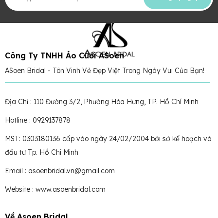
Công Ty TNHH Áo Cưới ASoen
ASoen Bridal - Tôn Vinh Vẻ Đẹp Việt Trong Ngày Vui Của Bạn!
Địa Chỉ : 110 Đường 3/2, Phường Hòa Hưng, TP. Hồ Chí Minh
Hotline : 0929137878
MST: 0303180136 cấp vào ngày 24/02/2004 bởi sở kế hoạch và
đầu tư Tp. Hồ Chí Minh
Email : asoenbridal.vn@gmail.com
Website : www.asoenbridal.com
Về Asoen Bridal