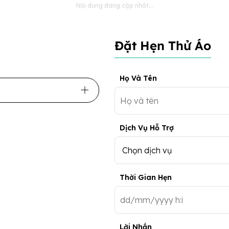
Nội dung đang cập nhật...
Đặt Hẹn Thử Áo
Họ Và Tên
Dịch Vụ Hỗ Trợ
Thời Gian Hẹn
Lời Nhắn