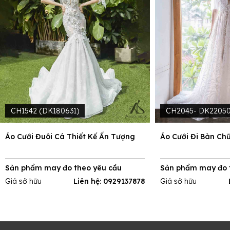
CH1542 (DK180631)
CH2045- DK2205
Áo Cưới Đuôi Cá Thiết Kế Ấn Tượng
Áo Cưới Đi Bàn Ch
Sản phẩm may đo theo yêu cầu
Sản phẩm may đo 
Giá sở hữu
Liên hệ: 0929137878
Giá sở hữu