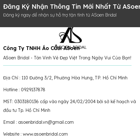
Đăng Ký Nhận Thông Tin Mới Nhất Từ ASoen
Đăng ký ngay để nhận sự hỗ trợ tận tình từ ASoen Bridal
Công Ty TNHH Áo Cưới ASoen
ASoen Bridal - Tôn Vinh Vẻ Đẹp Việt Trong Ngày Vui Của Bạn!
Địa Chỉ : 110 Đường 3/2, Phường Hòa Hưng, TP. Hồ Chí Minh
Hotline : 0929137878
MST: 0303180136 cấp vào ngày 24/02/2004 bởi sở kế hoạch và
đầu tư Tp. Hồ Chí Minh
Email : asoenbridal.vn@gmail.com
Website : www.asoenbridal.com