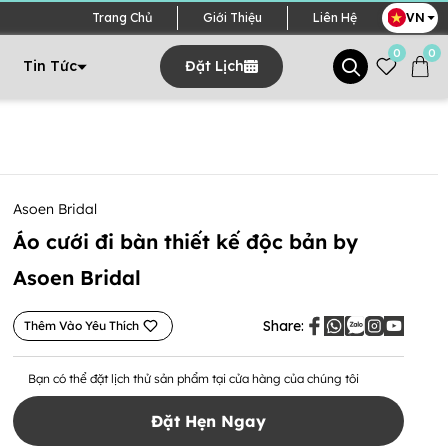
VN
Trang Chủ
Giới Thiệu
Liên Hệ
0
0
Tin Tức
Đặt Lịch
Asoen Bridal
Áo cưới đi bàn thiết kế độc bản by
Asoen Bridal
Share:
Thêm Vào Yêu Thích
Bạn có thể đặt lịch thử sản phẩm tại cửa hàng của chúng tôi
Đặt Hẹn Ngay