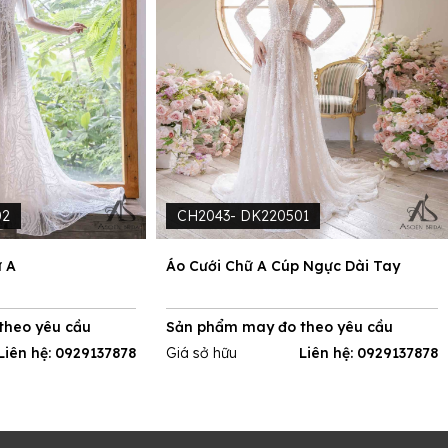
02
CH2043- DK220501
ữ A
Áo Cưới Chữ A Cúp Ngực Dài Tay
theo yêu cầu
Sản phẩm may đo theo yêu cầu
Liên hệ: 0929137878
Giá sở hữu
Liên hệ: 0929137878