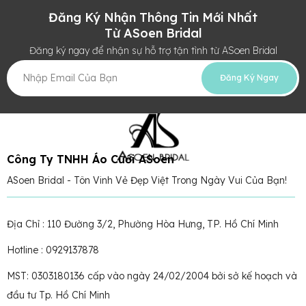
Đăng Ký Nhận Thông Tin Mới Nhất
Từ ASoen Bridal
Đăng ký ngay để nhận sự hỗ trợ tận tình từ ASoen Bridal
Đăng Ký Ngay
Công Ty TNHH Áo Cưới ASoen
ASoen Bridal - Tôn Vinh Vẻ Đẹp Việt Trong Ngày Vui Của Bạn!
Địa Chỉ : 110 Đường 3/2, Phường Hòa Hưng, TP. Hồ Chí Minh
Hotline : 0929137878
MST: 0303180136 cấp vào ngày 24/02/2004 bởi sở kế hoạch và
đầu tư Tp. Hồ Chí Minh