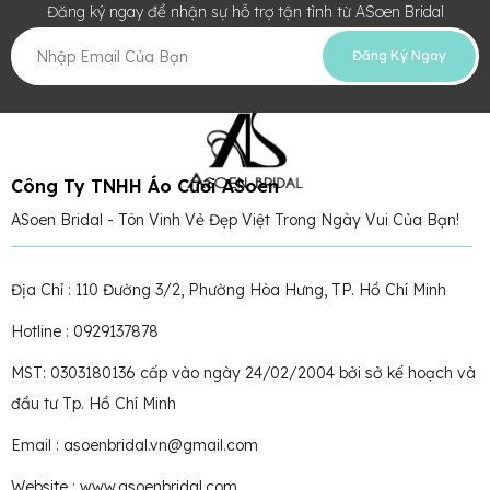
Đăng ký ngay để nhận sự hỗ trợ tận tình từ ASoen Bridal
Đăng Ký Ngay
Công Ty TNHH Áo Cưới ASoen
ASoen Bridal - Tôn Vinh Vẻ Đẹp Việt Trong Ngày Vui Của Bạn!
Địa Chỉ : 110 Đường 3/2, Phường Hòa Hưng, TP. Hồ Chí Minh
Hotline : 0929137878
MST: 0303180136 cấp vào ngày 24/02/2004 bởi sở kế hoạch và
đầu tư Tp. Hồ Chí Minh
Email : asoenbridal.vn@gmail.com
Website : www.asoenbridal.com